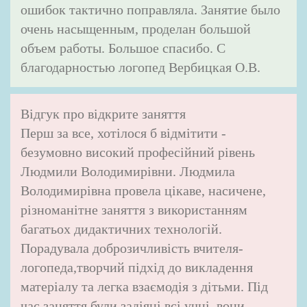
ошибок тактично поправляла. Занятие было
очень насыщенным, проделан большой
объем работы. Большое спасибо. С
благодарностью логопед Вербицкая О.В.
Відгук про відкрите заняття
Перш за все, хотілося б відмітити -
безумовно високий професійний рівень
Людмили Володимирівни. Людмила
Володимирівна провела цікаве, насичене,
різноманітне заняття з використанням
багатьох дидактичних технологій.
Порадувала доброзичливість вчителя-
логопеда,творчий підхід до викладення
матеріалу та легка взаємодія з дітьми. Під
час заняття були задіяні всі учні, вони