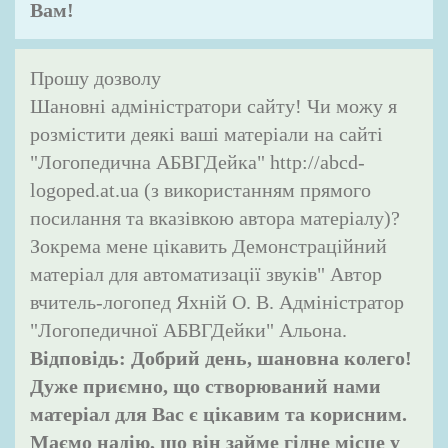
Вам!
Прошу дозволу
Шановні адміністратори сайту! Чи можу я
розмістити деякі ваші матеріали на сайті
"Логопедична АБВГДейка" http://abcd-
logoped.at.ua (з використанням прямого
посилання та вказівкою автора матеріалу)?
Зокрема мене цікавить Демонстраційний
матеріал для автоматизації звуків" Автор
вчитель-логопед Яхній О. В. Адміністратор
"Логопедичної АБВГДейки" Альона.
Відповідь:
Добрий день, шановна колего!
Дуже приємно, що створюваний нами
матеріал для Вас є цікавим та корисним.
Маємо надію, що він займе гідне місце у