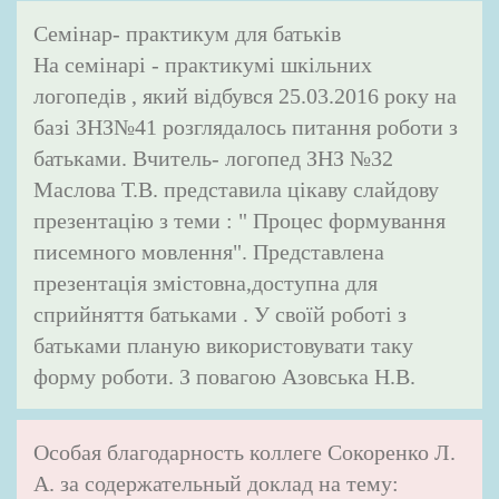
Семінар- практикум для батьків
На семінарі - практикумі шкільних
логопедів , який відбувся 25.03.2016 року на
базі ЗНЗ№41 розглядалось питання роботи з
батьками. Вчитель- логопед ЗНЗ №32
Маслова Т.В. представила цікаву слайдову
презентацію з теми : " Процес формування
писемного мовлення". Представлена
презентація змістовна,доступна для
сприйняття батьками . У своїй роботі з
батьками планую використовувати таку
форму роботи. З повагою Азовська Н.В.
Особая благодарность коллеге Сокоренко Л.
А. за содержательный доклад на тему: