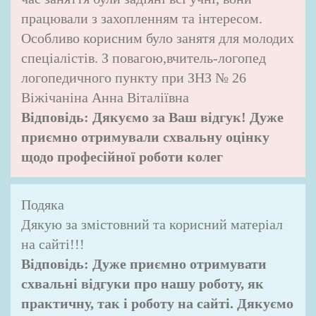
працювали з захопленням та інтересом.
Особливо корисним було занятя для молодих
спеціалістів. З повагою,вчитель-логопед
логопедичного пункту при ЗНЗ № 26
Віжічаніна Анна Віталіївна
Відповідь:
Дякуємо за Ваш відгук! Дуже
приємно отримували схвальну оцінку
щодо професійної роботи колег
Подяка
Дякую за змістовний та корисний матеріал
на сайті!!!
Відповідь:
Дуже приємно отримувати
схвальні відгуки про нашу роботу, як
практичну, так і роботу на сайті. Дякуємо