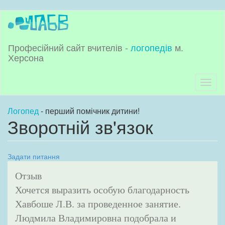
Перейти
до
основного
матеріалу
Професійний сайт вчителів -
логопедів
м.
Херсона
Toggl
naviga
Логопед
- перший помічник дитини!
Зворотній зв'язок
Задати питання
Отзыв
Хочется выразить особую благодарность
Хавбоше Л.В. за проведенное занятие.
Людмила Владимировна подобрала и