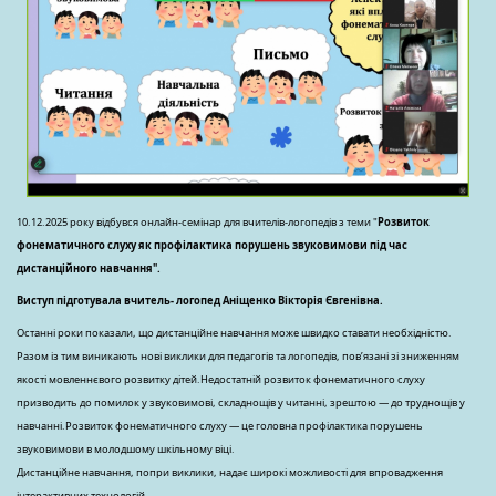
10.12.2025 року відбувся онлайн-семінар для вчителів-логопедів з теми "
Розвиток
фонематичного слуху як профілактика порушень звуковимови під час
дистанційного навчання".
Виступ підготувала вчитель- логопед Аніщенко Вікторія Євгенівна.
Останні роки показали, що дистанційне навчання може швидко ставати необхідністю.
Разом із тим виникають нові виклики для педагогів та логопедів, пов’язані зі зниженням
якості мовленнєвого розвитку дітей.Недостатній розвиток фонематичного слуху
призводить до помилок у звуковимові, складнощів у читанні, зрештою — до труднощів у
навчанні.Розвиток фонематичного слуху — це головна профілактика порушень
звуковимови в молодшому шкільному віці.
Дистанційне навчання, попри виклики, надає широкі можливості для впровадження
інтерактивних технологій.