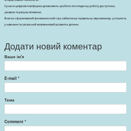
Сучасні цифрові платформи дозволяють зробити логопедичну роботу доступною,
цікавою та результативною.
Вчасно сформований фонематичний слух забезпечує правильну звуковимову, успішність
у навчанні та загальний мовленнєвий розвиток дитини.
Додати новий коментар
Ваше ім'я
E-mail
*
Тема
Comment
*