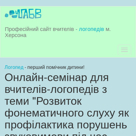
Перейти
до
основного
матеріалу
Професійний сайт вчителів -
логопедів
м.
Херсона
Toggl
naviga
Логопед
- перший помічник дитини!
Онлайн-семінар для
вчителів-логопедів з
теми "Розвиток
фонематичного слуху як
профілактика порушень
звуковимови під час