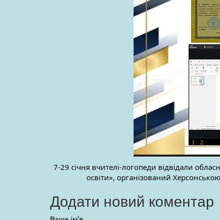
7-29 січня вчителі-логопеди відвідали обла
освіти», організований Херсонською
Додати новий коментар
Ваше ім'я