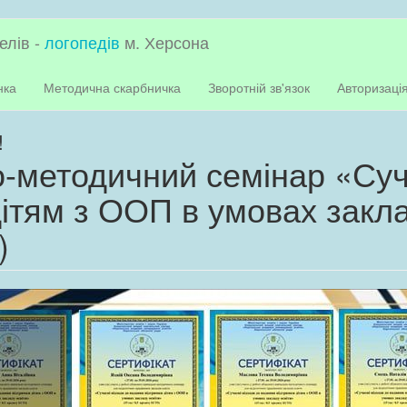
елів -
логопедів
м. Херсона
нка
Методична скарбничка
Зворотній зв'язок
Авторизаці
!
-методичний семінар «Суча
ітям з ООП в умовах закла
)