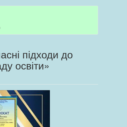
я
сні підходи до
ду освіти»