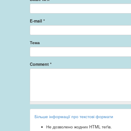
E-mail
*
Тема
Comment
*
Більше інформації про текстові формати
Не дозволено жодних HTML теґів.