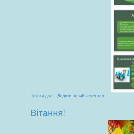
Читати далі
про
Додати новий коментар
Методичне
об"єднання
Вітання!
вчителів-
логопедів
управління
освіти