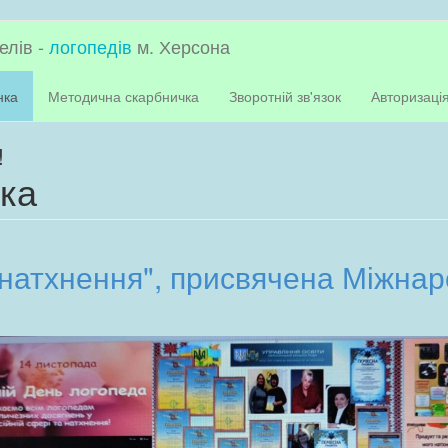
елів -
логопедів
м. Херсона
нка
Методична скарбничка
Зворотній зв'язок
Авторизаці
!
нка
 натхнення", присвячена Міжна