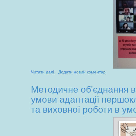
Читати далі
про
Додати новий коментар
Онлайн-
зустріч
Методичне об'єднання вч
"Година
умови адаптації першокл
натхнення",
присвячена
та виховної роботи в ум
Міжнародному
Дню
логопеда
(14.11.23)