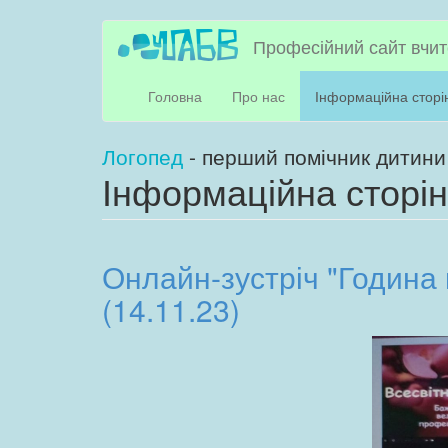
Перейти
Професійний сайт вчит
до
основного
матеріалу
Головна
Про нас
Інформаційна сторі
Логопед
- перший помічник дитини
Інформаційна сторі
Онлайн-зустріч "Година
(14.11.23)