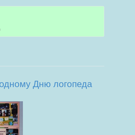
я
родному Дню логопеда