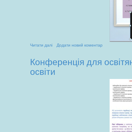
(20.10.23)
Читати далі
про
Додати новий коментар
Онлайн
зустріч
Конференція для освітя
вчителів
освіти
-
логопедів
"
Особливості
корекційно
-
відновлювальної
роботи
з
дітьми
в