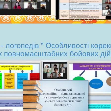
 - логопедів " Особливості коре
х повномасштабних бойових дій"