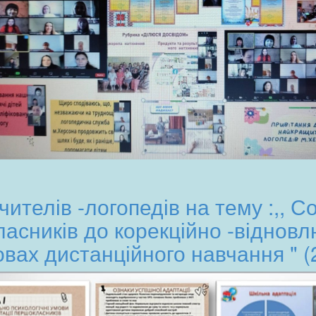
ителів -логопедів на тему :,, С
асників до корекційно -віднов
овах дистанційного навчання " (