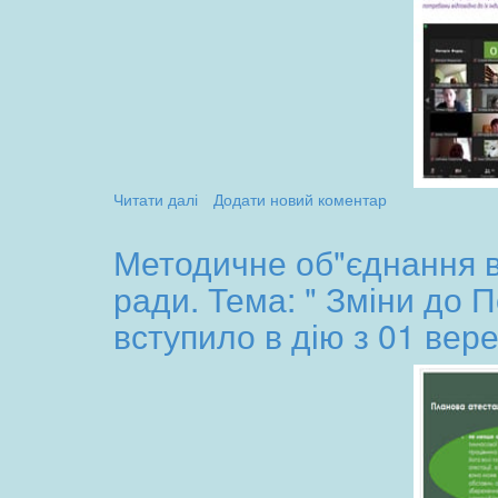
умовах
повномасштабних
бойових
дій"
(10.10.2023)
Читати далі
про
Додати новий коментар
Конференція
для
Методичне об"єднання вч
освітян
ради. Тема: " Зміни до 
Херсонщини
при
вступило в дію з 01 вере
Херсонській
академії
неперервної
освіти