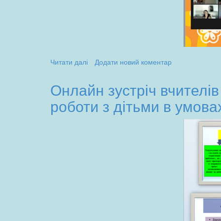
"
(25.10.23)
Читати далі
про
Додати новий коментар
Тематична
консультації
Онлайн зустріч вчителів
«Атестація
роботи з дітьми в умова
-2024:
крок
за
кроком»
для
вчителів
-логопедів
при
управлінні
освіти
Херсонської
міської
ради.